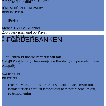
ac tempor enim.
JÖRG SCHÜTZEL, TREASURY
BERLIN HYP AG
(Preis)
Mehr als 500 VR-Banken,
200 Sparkassen und 50 Privat-
und Geschäftsbanken
FÖRDERBANKEN
vertrauen uns.
„Seit Jahren ist unsere Partnerschaft mit
CP BAP ein Erfolg. Hervorragende Beratung, ob persönlich oder
(Datum)
online.”
(Ort)
NAME, TITEL
INSTITUTE
Excerpt Morbi finibus tortor eu sollicitudin accumsan nulla
lacinia ultricies arcu, ut tempor orci nam nec bibendum dui,
ac tempor enim.