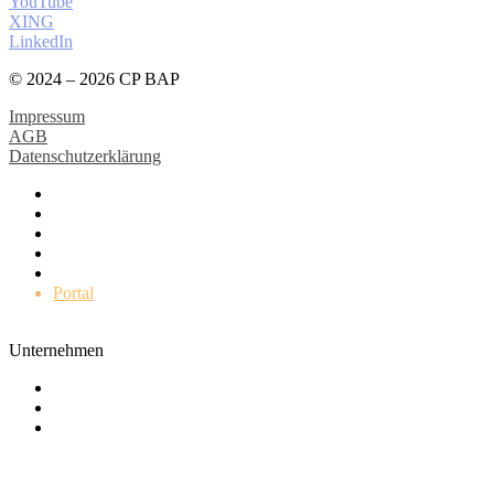
YouTube
XING
LinkedIn
© 2024 – 2026 CP BAP
Impressum
AGB
Datenschutzerklärung
Impulse
Leistungen
Kunden
Karriere
Unternehmen
Portal
Unternehmen
Wer wir sind
Engagement
Kontakt