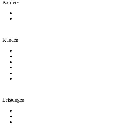
Karriere
Arbeiten bei uns
Stellenangebote
Kunden
Genossenschaftsbanken
Sparkassen
Zentralinstitute
IT-Dienstleister
Leasing und Factoring
Weitere Branchen
Leistungen
Consulting
IT-Lösungen
Blended Learning