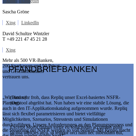
Xing
LinkedIn
Sascha Gröne
Xing
LinkedIn
David Schultze Wintzler
T +49 221 47 45 21 28
Xing
Mehr als 500 VR-Banken,
200 Sparkassen und 50 Privat-
PFANDBRIEFBANKEN
und Geschäftsbanken
vertrauen uns.
„Wir sind sehr froh, dass Repliq unser Excel-basiertes NSFR-
(Datum)
Planungstool abgelöst hat. Nun haben wir eine stabile Lösung, die
(Ort)
auch in den IT-Applikationskatalog aufgenommen wurde. Repliq
lässt sich flexibel parametrisieren und bietet vielfältige
Möglichkeiten, Szenarios, Stresstests und Simulationen
durchzuführen. Unsere Anforderungen an den Planungsprozess und
Excerpt Morbi finibus tortor eu sollicitudin accumsan nulla
die Steuerung der NSFR werden so voll bedient. Mit Repliq macht
lacinia ultricies arcu, ut tempor orci nam nec bibendum dui,
das Planen wieder richtig Spaß!”