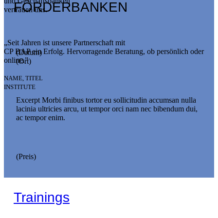
und Geschäftsbanken
FÖRDERBANKEN
vertrauen uns.
„Seit Jahren ist unsere Partnerschaft mit
CP BAP ein Erfolg. Hervorragende Beratung, ob persönlich oder
(Datum)
online.”
(Ort)
NAME, TITEL
INSTITUTE
Excerpt Morbi finibus tortor eu sollicitudin accumsan nulla
lacinia ultricies arcu, ut tempor orci nam nec bibendum dui,
ac tempor enim.
(Preis)
Trainings