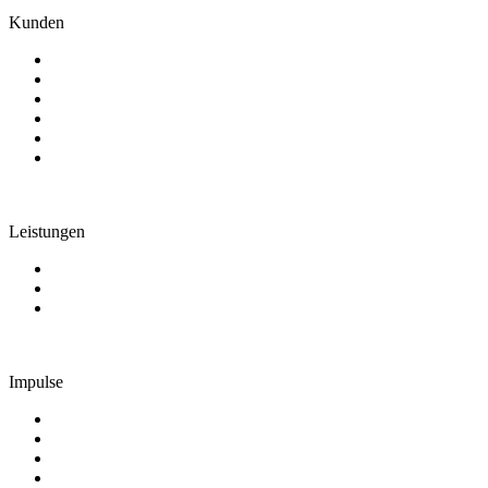
Kunden
Genossenschaftsbanken
Sparkassen
Zentralinstitute
IT-Dienstleister
Leasing und Factoring
Weitere Branchen
Leistungen
Consulting
IT-Lösungen
Blended Learning
Impulse
Aktuelles
Veranstaltungen
Studien
Mediathek