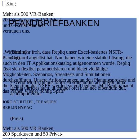
Xing
Mehr als 500 VR-Banken,
200 Sparkassen und 50 Privat-
PFANDBRIEFBANKEN
und Geschäftsbanken
vertrauen uns.
„Wir sind sehr froh, dass Repliq unser Excel-basiertes NSFR-
(Datum)
Planungstool abgelöst hat. Nun haben wir eine stabile Lösung, die
(Ort)
auch in den IT-Applikationskatalog aufgenommen wurde. Repliq
lässt sich flexibel parametrisieren und bietet vielfältige
Möglichkeiten, Szenarios, Stresstests und Simulationen
durchzuführen. Unsere Anforderungen an den Planungsprozess und
Excerpt Morbi finibus tortor eu sollicitudin accumsan nulla
die Steuerung der NSFR werden so voll bedient. Mit Repliq macht
lacinia ultricies arcu, ut tempor orci nam nec bibendum dui,
das Planen wieder richtig Spaß!”
ac tempor enim.
JÖRG SCHÜTZEL, TREASURY
BERLIN HYP AG
(Preis)
Mehr als 500 VR-Banken,
200 Sparkassen und 50 Privat-