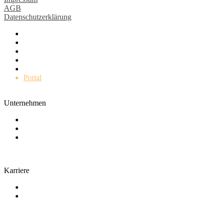
AGB
Datenschutzerklärung
Impulse
Leistungen
Kunden
Karriere
Unternehmen
Portal
Unternehmen
Wer wir sind
Engagement
Kontakt
Karriere
Arbeiten bei uns
Stellenangebote