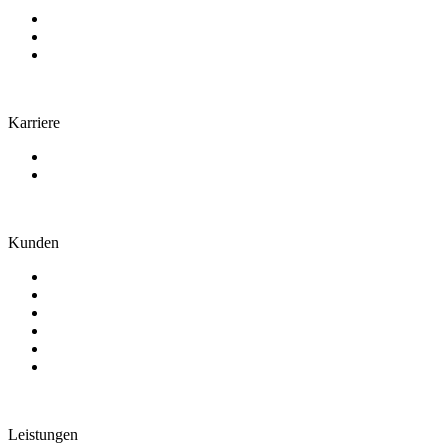
Wer wir sind
Engagement
Kontakt
Karriere
Arbeiten bei uns
Stellenangebote
Kunden
Genossenschaftsbanken
Sparkassen
Zentralinstitute
IT-Dienstleister
Leasing und Factoring
Weitere Branchen
Leistungen