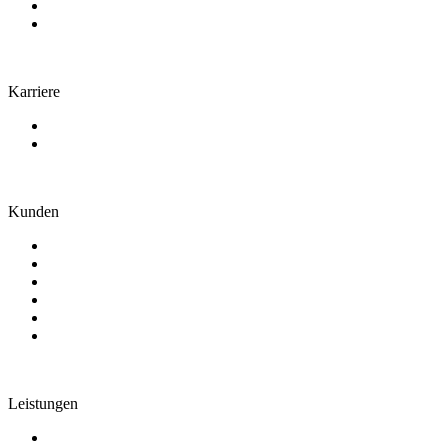
Engagement
Kontakt
Karriere
Arbeiten bei uns
Stellenangebote
Kunden
Genossenschaftsbanken
Sparkassen
Zentralinstitute
IT-Dienstleister
Leasing und Factoring
Weitere Branchen
Leistungen
Consulting